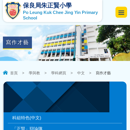
保良局朱正賢小學
Po Leung Kuk Chee Jing Yin Primary
School
寫作才藝
首頁
>
學與教
>
學科網頁
>
中文
>
寫作才藝
科組特色(中文)
「正賢」辯論隊