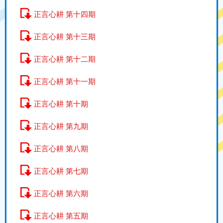
正言心耕 第十四期
正言心耕 第十三期
正言心耕 第十二期
正言心耕 第十一期
正言心耕 第十期
正言心耕 第九期
正言心耕 第八期
正言心耕 第七期
正言心耕 第六期
正言心耕 第五期