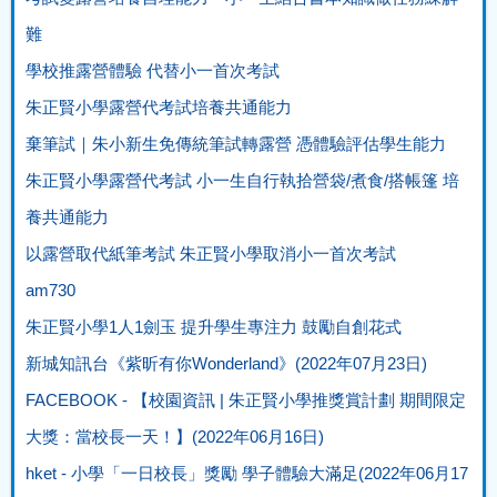
難
學校推露營體驗 代替小一首次考試
朱正賢小學露營代考試培養共通能力
棄筆試｜朱小新生免傳統筆試轉露營 憑體驗評估學生能力
朱正賢小學露營代考試 小一生自行執拾營袋/煮食/搭帳篷 培
養共通能力
以露營取代紙筆考試 朱正賢小學取消小一首次考試
am730
朱正賢小學1人1劍玉 提升學生專注力 鼓勵自創花式
新城知訊台《紫昕有你Wonderland》(2022年07月23日)
FACEBOOK - 【校園資訊 | 朱正賢小學推獎賞計劃 期間限定
大獎：當校長一天！】(2022年06月16日)
hket - 小學「一日校長」獎勵 學子體驗大滿足(2022年06月17