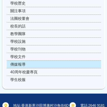
學校歷史
關注事項
法團校董會
校長的話
教學團隊
學校設施
學校刊物
學校文件
傳媒報導
40周年校慶專頁
學生校服
地址:
香港新界沙田博康村沙角街6D
電話:
2646 9181