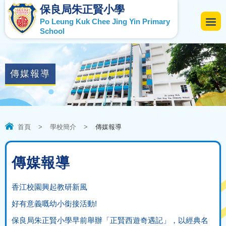
保良局朱正賢小學
Po Leung Kuk Chee Jing Yin Primary
School
傳媒報導
首頁
>
學校簡介
>
傳媒報導
傳媒報導
香江校園興起教研新風
好有意義嘅幼小銜接活動!
保良局朱正賢小學早前舉辦「正賢西遊奇遇記」，以經典名