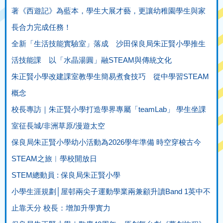
著《西遊記》為藍本，學生大展才藝，更讓幼稚園學生與家
長合力完成任務！
全新「生活技能實驗室」落成 沙田保良局朱正賢小學推生
活技能課 以「水晶湯圓」融STEAM與傳統文化
朱正賢小學改建課室教學生簡易煮食技巧 從中學習STEAM
概念
校長專訪｜朱正賢小學打造學界專屬「teamLab」 學生坐課
室征長城/非洲草原/漫遊太空
保良局朱正賢小學幼小活動為2026學年準備 時空穿梭古今
STEAM之旅︳學校開放日
STEM總動員 : 保良局朱正賢小學
小學生涯規劃│屋邨兩尖子運動學業兩兼顧升讀Band 1英中不
止靠天分 校長：增加升學實力