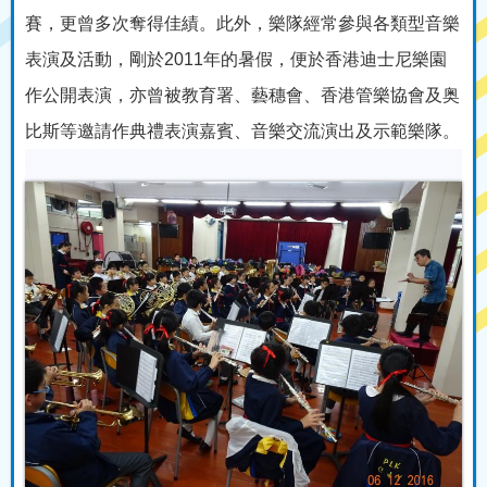
賽，更曾多次奪得佳績。此外，樂隊經常參與各類型音樂
表演及活動，剛於2011年的暑假，便於香港迪士尼樂園
作公開表演，亦曾被教育署、藝穗會、香港管樂協會及奥
比斯等邀請作典禮表演嘉賓、音樂交流演出及示範樂隊。