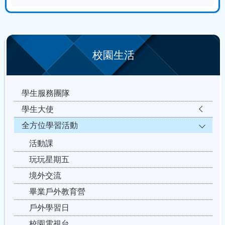
校園生活
學生服務團隊
學生大使
全方位學習活動
活動課
玩玩星期五
境外交流
畢業戶外教育營
戶外學習日
校園電視台