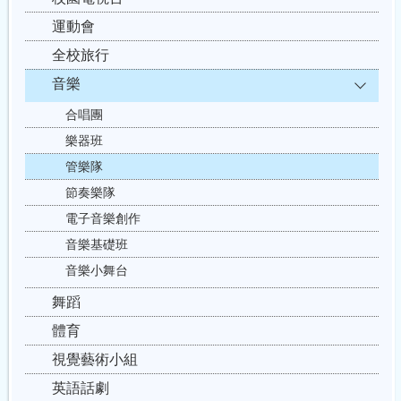
運動會
全校旅行
音樂
合唱團
樂器班
管樂隊
節奏樂隊
電子音樂創作
音樂基礎班
音樂小舞台
舞蹈
體育
視覺藝術小組
英語話劇