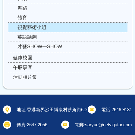
舞蹈
體育
視覺藝術小組
英語話劇
才藝SHOW一SHOW
健康校園
午膳事宜
活動相片集
地址:
香港新界沙田博康村沙角街6D
電話:
2646 9181
傳真:
2647 2056
電郵:
saryue@netvigator.com