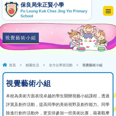
保良局朱正賢小學
Po Leung Kuk Chee Jing Yin Primary
School
視覺藝術小組
首頁
>
校園生活
>
全方位學習活動
>
視覺藝術小組
視覺藝術小組
本校為美術方面表現卓越的學生開辦視藝小組課程，透過
評賞及創作活動，提高同學的美術視野及創作能力。同學
除進行創作活動外，更安排參加一些美術比賽，藉著觀摩