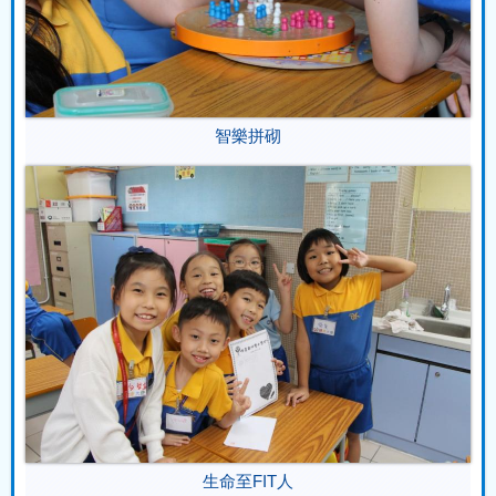
智樂拼砌
生命至FIT人