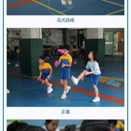
花式跳繩
足毽