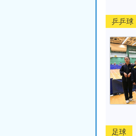
乒乒球
足球