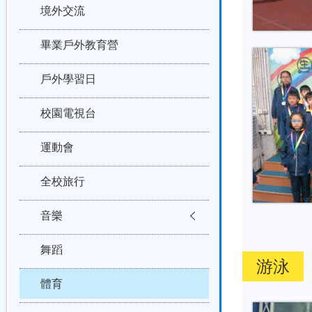
境外交流
畢業戶外教育營
戶外學習日
校園電視台
運動會
全校旅行
音樂
舞蹈
游泳
體育