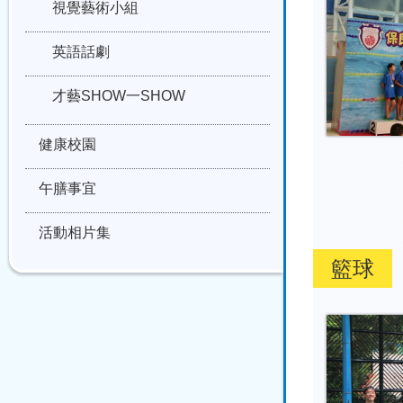
視覺藝術小組
英語話劇
才藝SHOW一SHOW
健康校園
午膳事宜
活動相片集
籃球