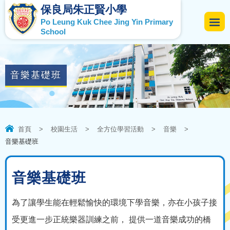
保良局朱正賢小學
Po Leung Kuk Chee Jing Yin Primary
School
音樂基礎班
首頁
>
校園生活
>
全方位學習活動
>
音樂
>
音樂基礎班
音樂基礎班
為了讓學生能在輕鬆愉快的環境下學音樂，亦在小孩子接
受更進一步正統樂器訓練之前， 提供一道音樂成功的橋