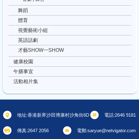
舞蹈
體育
視覺藝術小組
英語話劇
才藝SHOW一SHOW
健康校園
午膳事宜
活動相片集
地址:
香港新界沙田博康村沙角街6D
電話:
2646 9181
傳真:
2647 2056
電郵:
saryue@netvigator.com