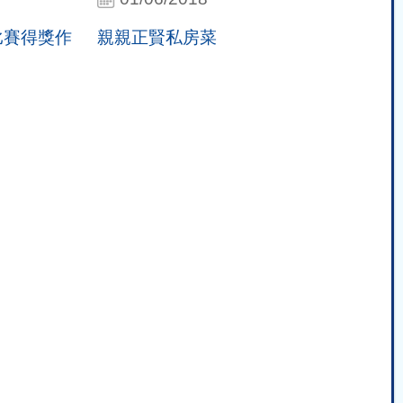
比賽得獎作
親親正賢私房菜