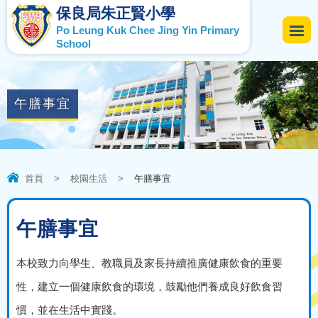
保良局朱正賢小學
Po Leung Kuk Chee Jing Yin Primary
School
午膳事宜
首頁
>
校園生活
>
午膳事宜
午膳事宜
本校致力向學生、教職員及家長持續推廣健康飲食的重要
性，建立一個健康飲食的環境，鼓勵他們養成良好飲食習
慣，並在生活中實踐。