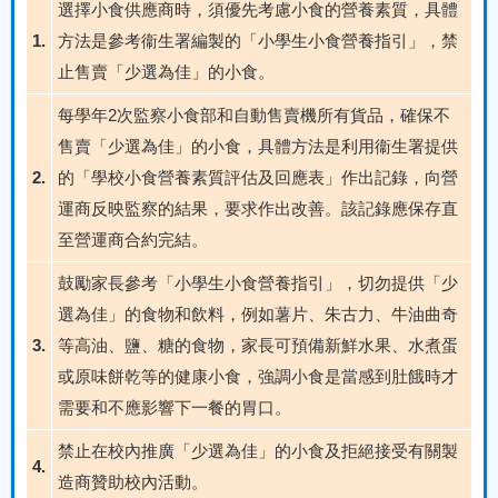
選擇小食供應商時，須優先考慮小食的營養素質，具體
1.
方法是參考衞生署編製的「小學生小食營養指引」，禁
止售賣「少選為佳」的小食。
每學年2次監察小食部和自動售賣機所有貨品，確保不
售賣「少選為佳」的小食，具體方法是利用衞生署提供
2.
的「學校小食營養素質評估及回應表」作出記錄，向營
運商反映監察的結果，要求作出改善。該記錄應保存直
至營運商合約完結。
鼓勵家長參考「小學生小食營養指引」，切勿提供「少
選為佳」的食物和飲料，例如薯片、朱古力、牛油曲奇
3.
等高油、鹽、糖的食物，家長可預備新鮮水果、水煮蛋
或原味餅乾等的健康小食，強調小食是當感到肚餓時才
需要和不應影響下一餐的胃口。
禁止在校內推廣「少選為佳」的小食及拒絕接受有關製
4.
造商贊助校內活動。