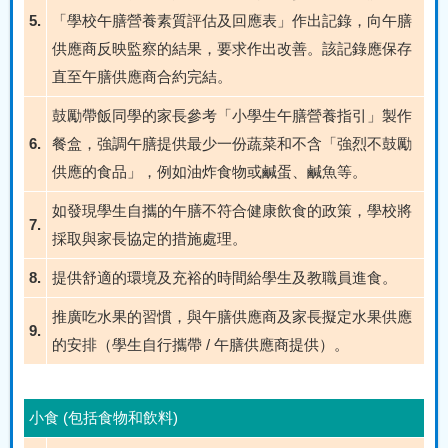
5.
「學校午膳營養素質評估及回應表」作出記錄，向午膳
供應商反映監察的結果，要求作出改善。該記錄應保存
直至午膳供應商合約完結。
鼓勵帶飯同學的家長參考「小學生午膳營養指引」製作
6.
餐盒，強調午膳提供最少一份蔬菜和不含「強烈不鼓勵
供應的食品」，例如油炸食物或鹹蛋、鹹魚等。
如發現學生自攜的午膳不符合健康飲食的政策，學校將
7.
採取與家長協定的措施處理。
8.
提供舒適的環境及充裕的時間給學生及教職員進食。
推廣吃水果的習慣，與午膳供應商及家長擬定水果供應
9.
的安排（學生自行攜帶 / 午膳供應商提供）。
小食 (包括食物和飲料)