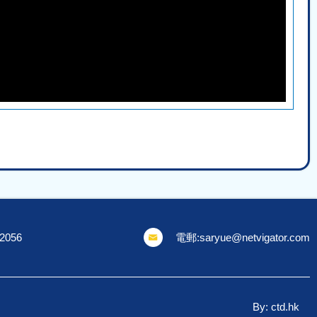
 2056
電郵:
saryue@netvigator.com
By: ctd.hk