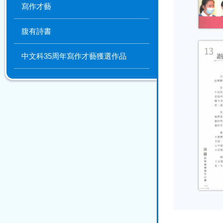
寫作才藝
腹有詩書
中文科35周年寫作才藝獲選作品