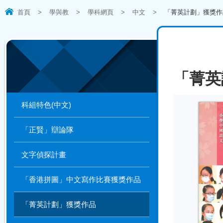
首頁
>
學與教
>
學科網頁
>
中文
>
「菁英計劃」獲獎作
「菁英
科組特色(中文)
「正賢」辯論隊
文字偵探計畫
「香港拼圖」中文寫作比賽獲獎作品
「菁英計劃」獲獎作品