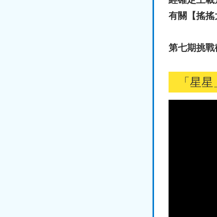
有關【搖搖
第七期挑戰
「星星