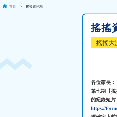
首頁
>
搖搖資訊站
搖搖
搖搖大
各位家長：
第七期【搖
的紀錄短片
https://fo
經確定上載