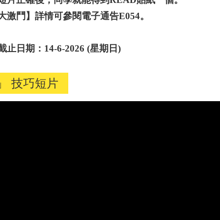
大激鬥】詳情可參閱電子通告
E054
。
截止日期：
14-
6
-202
6
(
星期日
)
」 技巧短片