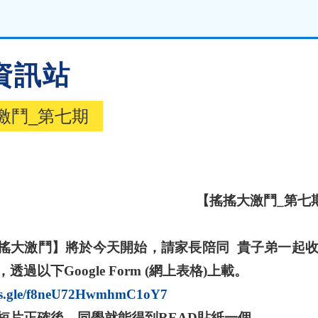
資訊站
激鬥_第七期
【
搖搖
大激鬥
_
第七
搖大激鬥】將於今天開始，
請家長陪同
貴子弟一起
，透過以下
Google Form (
網上表格
)
上載。
rms.gle/f8neU72HwmhmC1oY7
短片正確後，同學就能得到
R
E
A
D
貼紙一個。