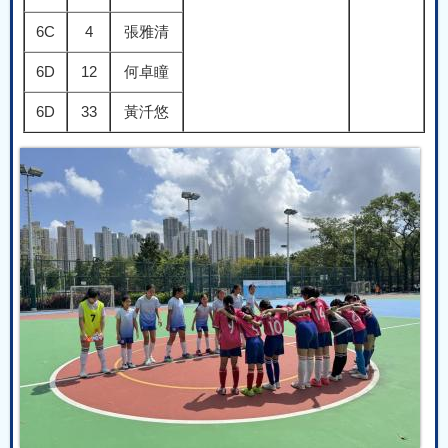
6C
4
張雅清
6D
12
何卓瞳
6D
33
黃汘悠