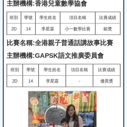
主辦機構:香港兒童數學協會
班別
學號
學生姓名
項目名稱
比賽成績
2D
14
李星霖
小一數學比賽
銀獎
比賽名稱:全港親子普通話講故事比賽
主辦機構:GAPSK語文推廣委員會
班別
學號
學生姓名
項目名稱
比賽成績
2D
14
李星霖
-
優異獎