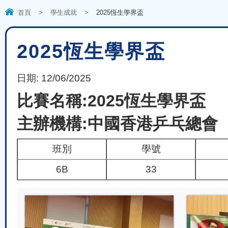
首頁
>
學生成就
>
2025恆生學界盃
2025恆生學界盃
日期:
12/06/2025
比賽名稱:2025恆生學界盃
主辦機構:中國香港乒乓總會
班別
學號
6B
33