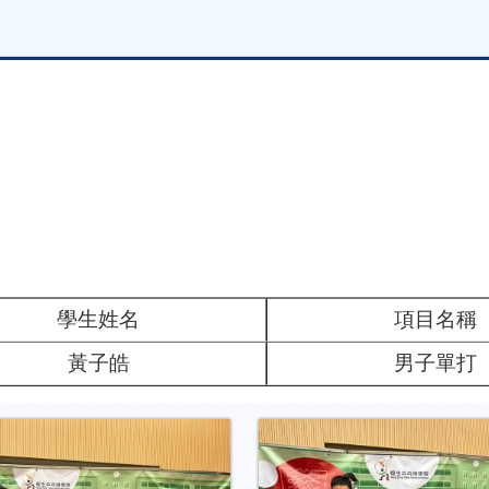
學生姓名
項目名稱
黃子皓
男子單打