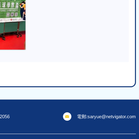
 2056
電郵:
saryue@netvigator.com