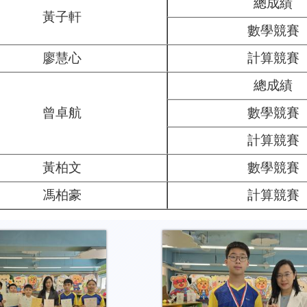
總成績
黃子軒
數學競賽
廖慧心
計算競賽
總成績
曾卓航
數學競賽
計算競賽
黃柏文
數學競賽
馮柏豪
計算競賽