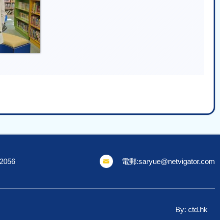
 2056
電郵:
saryue@netvigator.com
By: ctd.hk