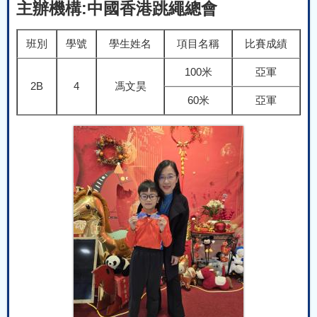
主辦機構:中國香港跳繩總會
班別
學號
學生姓名
項目名稱
比賽成績
100米
亞軍
2B
4
馮文昊
60米
亞軍