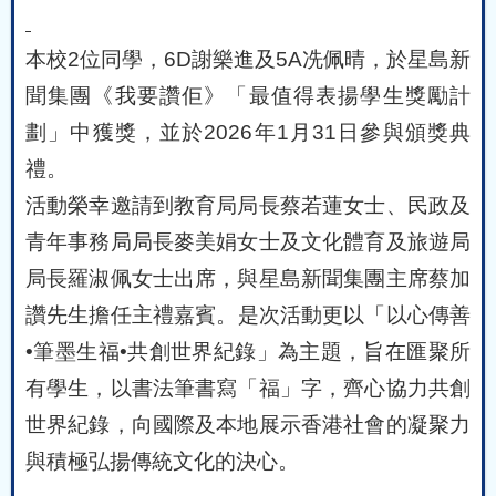
本校
2
位同學，
6D
謝樂進及
5A
冼佩晴，於星島新
聞集團《我要讚佢》「最值得表揚學生獎勵計
劃」中獲獎，並於
2026
年
1
月
31
日參與頒獎典
禮。
活動榮幸邀請到教育局局長蔡若蓮女士、民政及
青年事務局局長麥美娟女士及文化體育及旅遊局
局長羅淑佩女士出席，與星島新聞集團主席蔡加
讚先生擔任主禮嘉賓。
是次活動更以「以心傳善
•筆墨生福•共創世界紀錄」為主題，旨在匯聚所
有學生，以書法筆書寫「福」字，齊心協力共創
世界紀錄，向國際及本地展示香港社會的凝聚力
與積極弘揚傳統文化的決心。