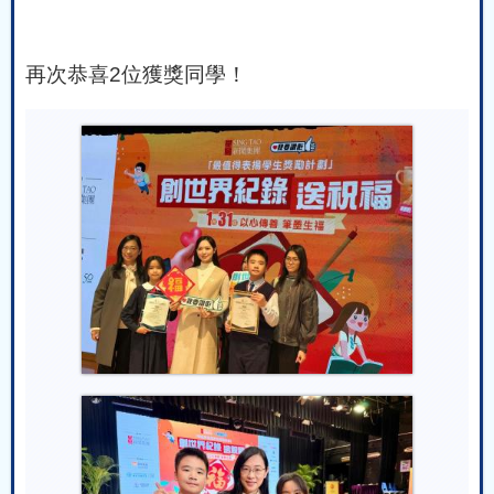
再次恭喜
2
位獲獎同學！