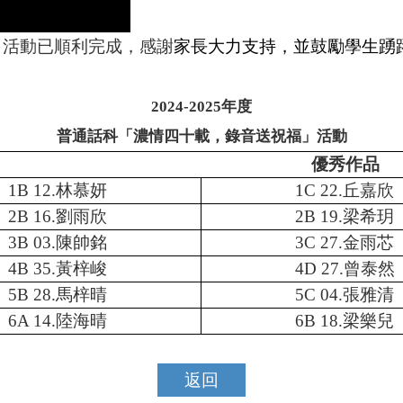
」活動已順利完成，
感謝
家長大力支持，並鼓勵學生踴
2024-2025
年度
普通話科「濃情四十載，錄音送祝福」活動
優秀作品
1B 12.
林慕妍
1C 22.
丘嘉欣
2B 16.
劉雨欣
2B 19.
梁希玥
3B 03.
陳帥銘
3C 27.
金雨芯
4B 35.
黃梓峻
4D 27.
曾泰然
5B 28.
馬梓晴
5C 04.
張雅清
6A 14.
陸海晴
6B 18.
梁樂兒
返回