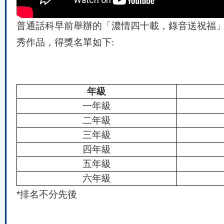
普通話科早前舉辦的「濃情四十載，錄音送祝福
秀作品
，得獎名單
如
下
:
年級
一年級
二年級
三年級
四年級
五年級
六年級
*
排名不分先後