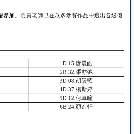
躍參加
。負責
老師已
在眾多參賽作品中選出
各級
優
1D 15.
廖晨皓
2B 32.
張亦弛
3D 08.
胡晸藍
4D 37.
楊斯婷
5D 12.
何卓瞳
6B 24.
顏進軒