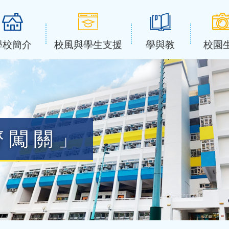
學校簡介
校風與學生支援
學與教
校園
齊闖關」