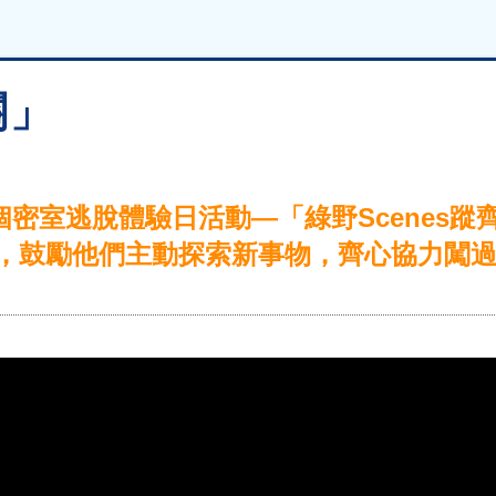
關」
舉行一個密室逃脫體驗日活動—「綠野Scene
，鼓勵他們主動探索新事物，齊心協力闖