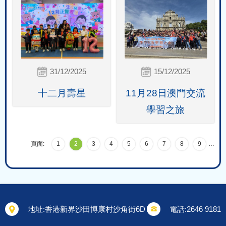
31/12/2025
15/12/2025
十二月壽星
11月28日澳門交流
學習之旅
頁面:
1
2
3
4
5
6
7
8
9
…
地址:
香港新界沙田博康村沙角街6D
電話:
2646 9181