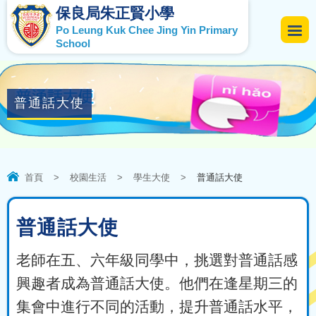
保良局朱正賢小學
Po Leung Kuk Chee Jing Yin Primary
School
普通話大使
首頁
>
校園生活
>
學生大使
>
普通話大使
普通話大使
老師在五、六年級同學中，挑選對普通話感
興趣者成為普通話大使。他們在逢星期三的
集會中進行不同的活動，提升普通話水平，