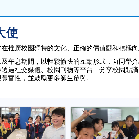
大使
旨在推廣校園獨特的文化、正確的價值觀和積極向
息及午息期間，以輕鬆愉快的互動形式，向同學介
亦透過社交媒體、校園刊物等平台，分享校園點滴
與豐富性，並鼓勵更多師生參與。