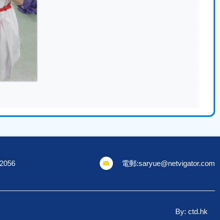
 2056
電郵:
saryue@netvigator.com
By: ctd.hk