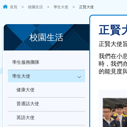
首頁
>
校園生活
>
學生大使
>
正賢大使
正賢
校園生活
正賢大使
我們在小
學生服務團隊
時，我們
的能見度
學生大使
健康大使
普通話大使
英語大使